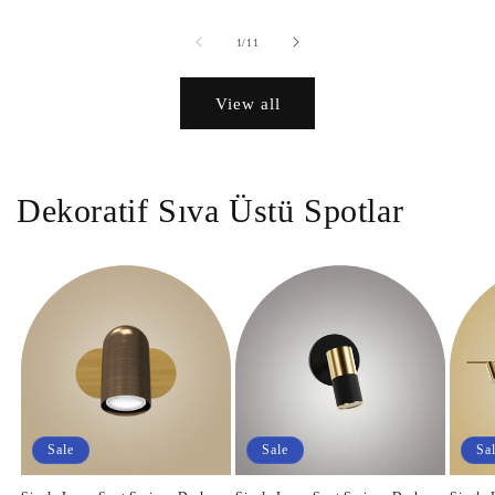
of
1
/
11
View all
Dekoratif Sıva Üstü Spotlar
Sale
Sale
Sa