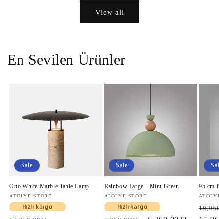
View all
En Sevilen Ürünler
Sale
Sale
Sa
Otto White Marble Table Lamp
Rainbow Large - Mint Green
95 cm l
Vendor:
ATOLYE STORE
Vendor:
ATOLYE STORE
Vendo
ATOLY
Regul
Hızlı kargo
Hızlı kargo
19,95