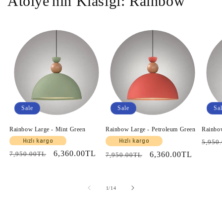
Atolye'nin Klasiği: Rainbow
Sale
Sale
Sa
Rainbow Large - Mint Green
Rainbow Large - Petroleum Green
Rainbo
Regul
Hızlı kargo
Hızlı kargo
5,950
Regular
Sale
6,360.00TL
price
7,950.00TL
Regular
Sale
6,360.00TL
7,950.00TL
price
price
price
price
of
1
/
14