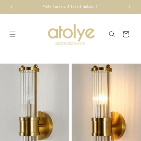
Skip to
dirim
Vade Farksız 3 Taksit İmkanı !
content
Cart