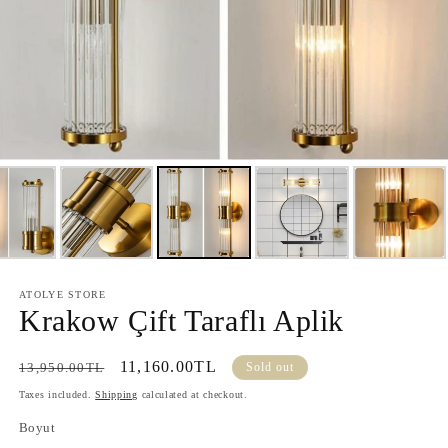
ATOLYE STORE
Krakow Çift Taraflı Aplik
Regular
Sale
11,160.00TL
13,950.00TL
Sold out
price
price
Taxes included.
Shipping
calculated at checkout.
Boyut