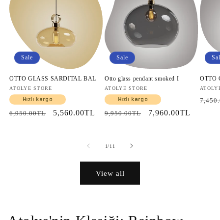
Sale
Sale
Sa
OTTO GLASS SARDITAL BAL
Otto glass pendant smoked I
OTTO
Vendor:
ATOLYE STORE
Vendor:
ATOLYE STORE
Vendo
ATOLY
Regul
Hızlı kargo
Hızlı kargo
7,450
price
Regular
Sale
5,560.00TL
Regular
Sale
7,960.00TL
6,950.00TL
9,950.00TL
price
price
price
price
of
1
/
11
View all