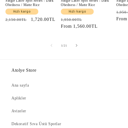
Single Laser Spot Series - Dark
Single Laser Spot Series - Dark
Single 
Obedness / Matte Rice
Obedness / Matte Rice
Obednes
Regul
Hızlı kargo
Hızlı kargo
1,950
price
Fro
Regular
Sale
1,720.00TL
Regular
Sale
2,150.00TL
1,950.00TL
price
price
price
From
1,560.00TL
price
of
1
/
21
Atolye Store
Ana sayfa
Aplikler
Avizeler
Dekoratif Sıva Üstü Spotlar