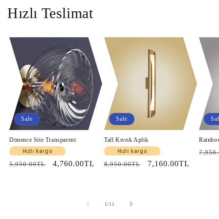
Hızlı Teslimat
Sale
Sale
Sa
Dönence Site Transparent
Tall Kıvrık Aplik
Rainbo
Regul
Hızlı kargo
Hızlı kargo
7,950
Regular
Sale
4,760.00TL
Regular
Sale
7,160.00TL
price
5,950.00TL
8,950.00TL
price
price
price
price
of
1
/
11