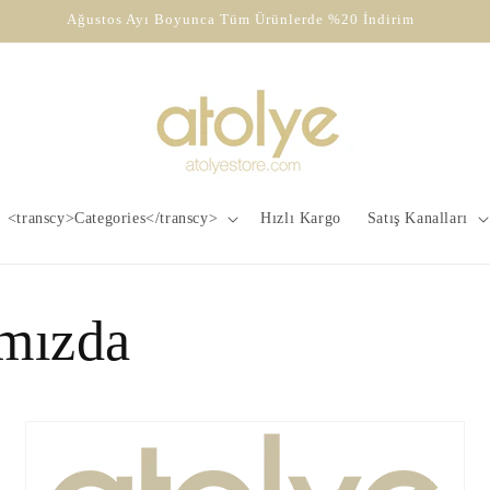
Ağustos Ayı Boyunca Tüm Ürünlerde %20 İndirim
<transcy>Categories</transcy>
Hızlı Kargo
Satış Kanalları
mızda