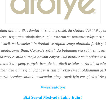
atma alanına ilk adımlarımızı atmış olsak da Galata’daki hikaye
’lerin başından günümüze bugün tasarım ve numune atölyemizin 
ektrik malzemelerinin üretimi ve toptan satışı alanında farklı şeki
na mağazamız Bank Çarşı/Beyoğlu’nda bulunmasına rağmen tasar
nda zevkle kullanılmaya devam ediyor. Ulaşılabilir ve modüler ta
namik bir genç yapıyla hem de tecrübeli ustalarımızla bir ara
aman dediğimiz gibi yaptığımız işin bir ekip emeği olduğunun far
mızla beraber kaliteli tasarımlar oluşturmak için var gücümüzle ç
#weareatolye
Bizi Sosyal Medyada Takip Edin !