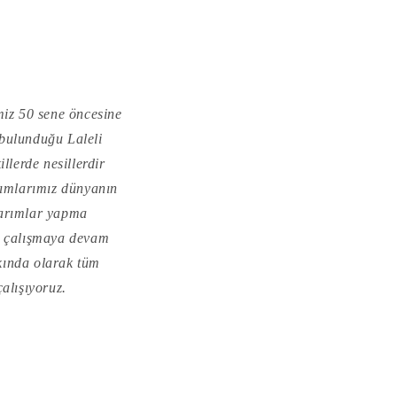
miz 50 sene öncesine
bulunduğu Laleli
llerde nesillerdir
ımlarımız dünyanın
sarımlar yapma
da çalışmaya devam
kında olarak tüm
alışıyoruz.