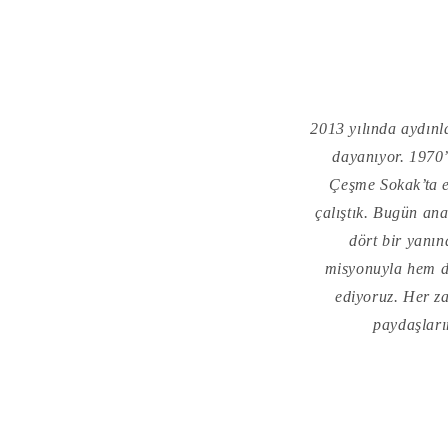
2013 yılında aydınl
dayanıyor. 1970
Çeşme Sokak’ta el
çalıştık. Bugün a
dört bir yanı
misyonuyla hem di
ediyoruz. Her z
paydaşları