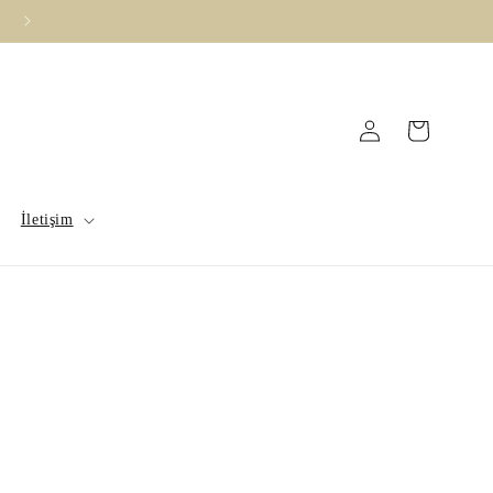
Vade Farksız 3 Taksit İmkanı !
Log
Cart
in
İletişim