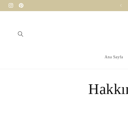
Skip to
Instagram
Pinterest
content
Ana Sayfa
Hakkı