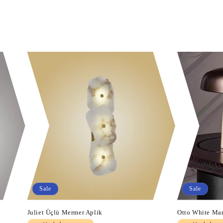
Sale
Sale
Juliet Üçlü Mermer Aplik
Otto White Ma