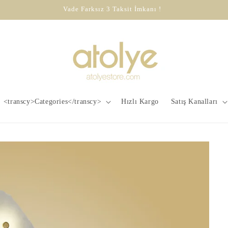
Vade Farksız 3 Taksit İmkanı !
<transcy>Categories</transcy>
Hızlı Kargo
Satış Kanalları