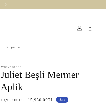
Vade Farksız 3 Taksit İmkanı !
Log
Cart
in
İletişim
ATOLYE STORE
Juliet Beşli Mermer
Aplik
Regular
Sale
15,960.00TL
19,950.00TL
Sale