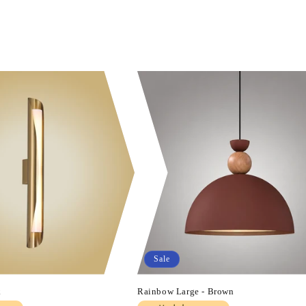
Sale
k
Rainbow Large - Brown