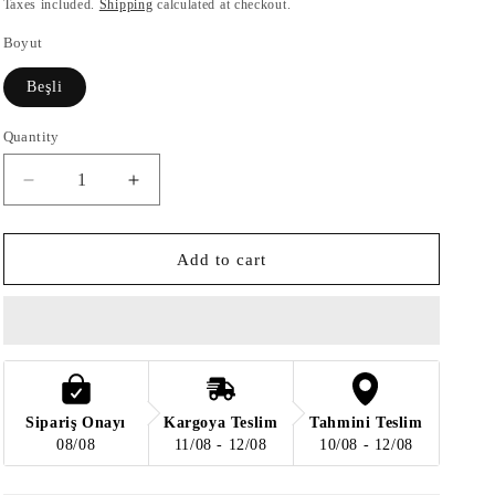
price
price
Taxes included.
Shipping
calculated at checkout.
Boyut
Beşli
Quantity
Quantity
Decrease
Increase
quantity
quantity
for
for
Juliet
Juliet
Add to cart
Beşli
Beşli
Mermer
Mermer
Aplik
Aplik
Sipariş Onayı
Kargoya Teslim
Tahmini Teslim
08/08
11/08 - 12/08
10/08 - 12/08