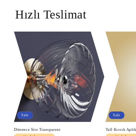
Hızlı Teslimat
Sale
Sale
Dönence Site Transparent
Tall Kıvrık Apli