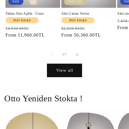
Sale
Sold out
Sa
Talinn Akri Aplik - Uzun
Akri Linear Series
Akri m
Regul
Hızlı kargo
Hızlı kargo
7,450
price
Fro
Regular
Sale
Regular
Sale
14,950.00TL
62,950.00TL
price
From
11,960.00TL
price
price
From
50,360.00TL
price
of
1
/
7
View all
Otto Yeniden Stokta !