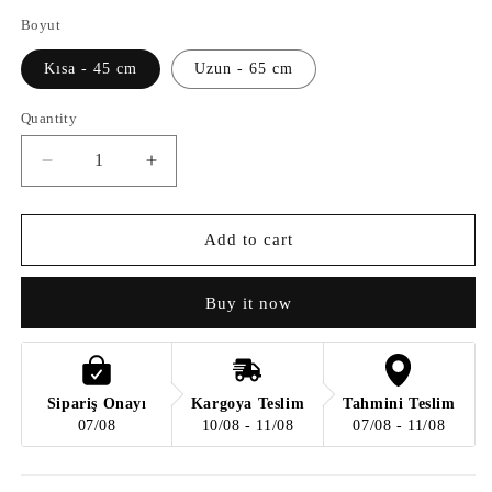
Boyut
Kısa - 45 cm
Uzun - 65 cm
Quantity
Quantity
Decrease
Increase
quantity
quantity
for
for
Bruges
Bruges
Add to cart
Akri
Akri
Aplik
Aplik
Buy it now
-
-
Kısa
Kısa
Sipariş Onayı
Kargoya Teslim
Tahmini Teslim
07/08
10/08 - 11/08
07/08 - 11/08