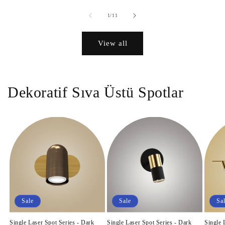
of
1
/
11
View all
Dekoratif Sıva Üstü Spotlar
Sale
Sale
Sa
Single Laser Spot Series - Dark
Single Laser Spot Series - Dark
Single 