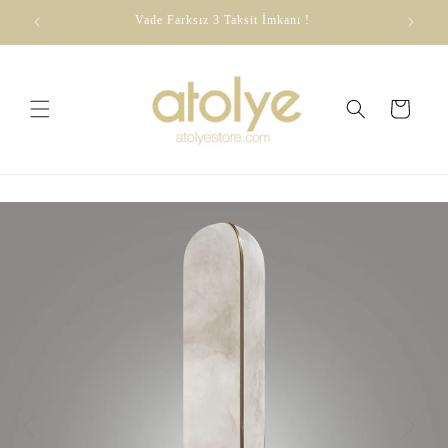
Skip to
dirim
Vade Farksız 3 Taksit İmkanı !
content
Cart