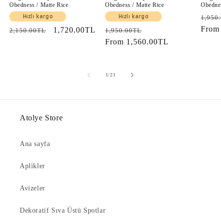
Obedness / Matte Rice
Obedness / Matte Rice
Obednes
Regul
Hızlı kargo
Hızlı kargo
1,950
price
Fro
Regular
Sale
1,720.00TL
Regular
Sale
2,150.00TL
1,950.00TL
price
price
price
From
1,560.00TL
price
of
1
/
21
Atolye Store
Ana sayfa
Aplikler
Avizeler
Dekoratif Sıva Üstü Spotlar