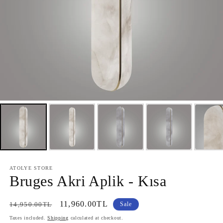
ATOLYE STORE
Bruges Akri Aplik - Kısa
Regular
Sale
11,960.00TL
14,950.00TL
Sale
price
price
Taxes included.
Shipping
calculated at checkout.