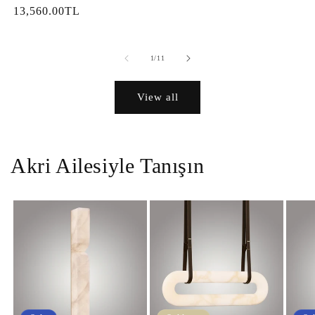
price
13,560.00TL
price
price
price
of
1
/
11
View all
Akri Ailesiyle Tanışın