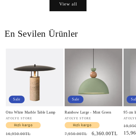
View all
En Sevilen Ürünler
Sale
Sale
Sa
Otto White Marble Table Lamp
Rainbow Large - Mint Green
95 cm l
Vendor:
ATOLYE STORE
Vendor:
ATOLYE STORE
Vendo
ATOLY
Regul
Hızlı kargo
Hızlı kargo
19,95
price
15,9
Regular
Sale
Regular
Sale
6,360.00TL
16,950.00TL
7,950.00TL