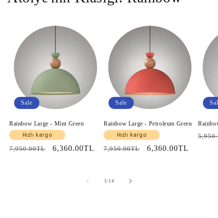
Sale
Sale
Sa
Rainbow Large - Mint Green
Rainbow Large - Petroleum Green
Rainbo
Regul
Hızlı kargo
Hızlı kargo
5,950
price
Regular
Sale
6,360.00TL
Regular
Sale
6,360.00TL
7,950.00TL
7,950.00TL
price
price
price
price
of
1
/
14