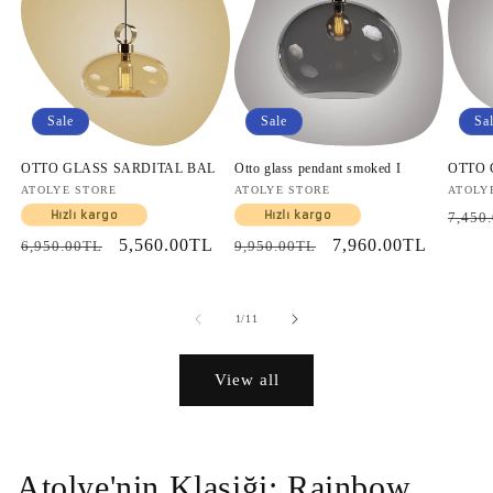
Sale
Sale
Sa
OTTO GLASS SARDITAL BAL
Otto glass pendant smoked I
OTTO
Vendor:
ATOLYE STORE
Vendor:
ATOLYE STORE
Vendo
ATOLY
Regul
Hızlı kargo
Hızlı kargo
7,450
price
Regular
Sale
5,560.00TL
Regular
Sale
7,960.00TL
6,950.00TL
9,950.00TL
price
price
price
price
of
1
/
11
View all
Atolye'nin Klasiği: Rainbow