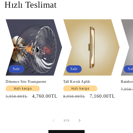
Hızlı Teslimat
Sale
Sale
Sa
Dönence Site Transparent
Tall Kıvrık Aplik
Rainbo
Regul
Hızlı kargo
Hızlı kargo
7,950
Regular
Sale
4,760.00TL
Regular
Sale
7,160.00TL
price
5,950.00TL
8,950.00TL
price
price
price
price
of
1
/
11